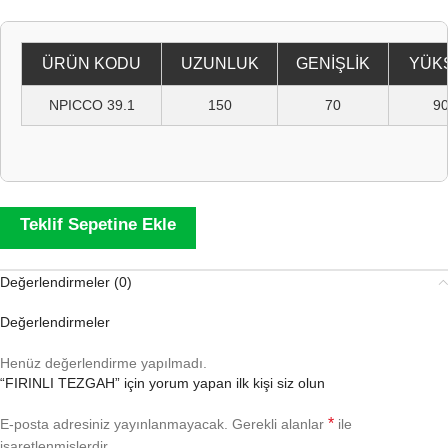
ÜRÜN KODU
UZUNLUK
GENIŞLIK
YÜK
NPICCO 39.1
150
70
90
Teklif Sepetine Ekle
Değerlendirmeler (0)
Değerlendirmeler
Henüz değerlendirme yapılmadı.
“FIRINLI TEZGAH” için yorum yapan ilk kişi siz olun
*
E-posta adresiniz yayınlanmayacak.
Gerekli alanlar
ile
işaretlenmişlerdir